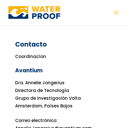
Ir
al
Mai
contenido
Men
Contacto
Coordinacíon
Avantium
Dra. Annelie Jongerius
Directora de Tecnología
Grupo de Investigación Volta
Amsterdam, Países Bajos
Correo electrónico: